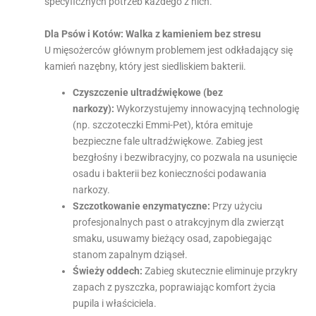
specyficznych potrzeb każdego z nich.
Dla Psów i Kotów: Walka z kamieniem bez stresu
U mięsożerców głównym problemem jest odkładający się
kamień nazębny, który jest siedliskiem bakterii.
Czyszczenie ultradźwiękowe (bez
narkozy):
Wykorzystujemy innowacyjną technologię
(np. szczoteczki Emmi-Pet), która emituje
bezpieczne fale ultradźwiękowe. Zabieg jest
bezgłośny i bezwibracyjny, co pozwala na usunięcie
osadu i bakterii bez konieczności podawania
narkozy.
Szczotkowanie enzymatyczne:
Przy użyciu
profesjonalnych past o atrakcyjnym dla zwierząt
smaku, usuwamy bieżący osad, zapobiegając
stanom zapalnym dziąseł.
Świeży oddech:
Zabieg skutecznie eliminuje przykry
zapach z pyszczka, poprawiając komfort życia
pupila i właściciela.